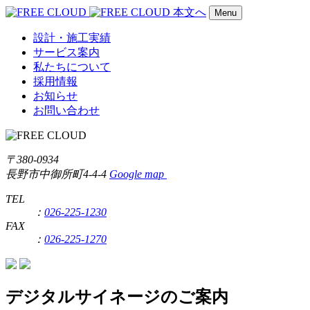
本文へ
Menu
設計・施工実績
サービス案内
私たちについて
採用情報
お知らせ
お問い合わせ
〒380-0934
長野市中御所町4-4-4
Google map
TEL
：
026-225-1230
FAX
：
026-225-1270
デジタルサイネージのご案内