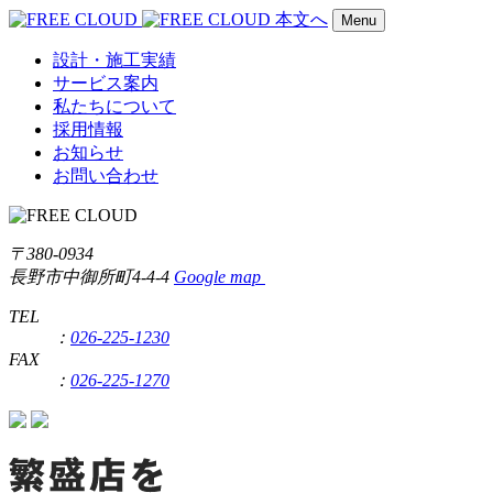
本文へ
Menu
設計・施工実績
サービス案内
私たちについて
採用情報
お知らせ
お問い合わせ
〒380-0934
長野市中御所町4-4-4
Google map
TEL
：
026-225-1230
FAX
：
026-225-1270
繁