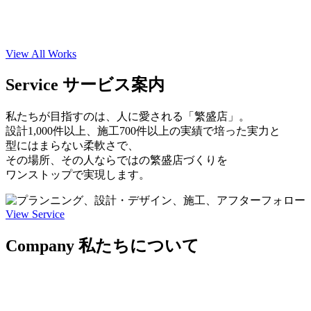
る
FREE
View All Works
CLOUD
Service
サービス案内
私たちが目指すのは、
人に愛される「繁盛店」。
設計1,000件以上、
施工700件以上の実績で培った実力と
型にはまらない柔軟さで、
その場所、その人ならではの繁盛店づくりを
ワンストップで実現します。
View Service
Comp
a
ny
私たちについて