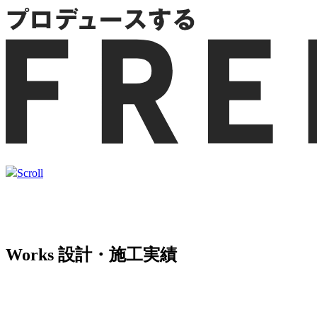
盛
店
を
プ
ロ
デ
Scroll
ュ
ー
Works
設計・施工実績
ス
す